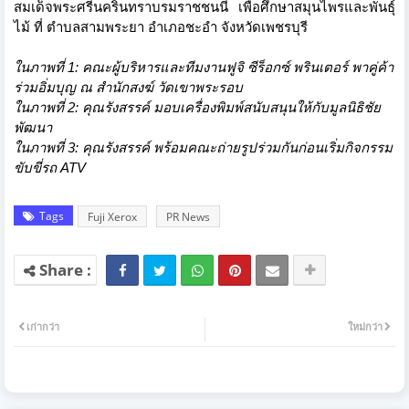
สมเด็
จพระศรีนครินทราบรมราชชนนี เพื่อศึกษาสมุนไพรและพันธุ์
ไม้ ที่ ตำบลสามพระยา
อำเภอชะอำ จังหวัดเพชรบุรี
ในภาพที่ 1
:
คณะผู้บริหารและทีมงานฟูจิ ซีร็อกซ์ พรินเตอร์ พาคู่ค้า
ร่วมอิ่มบุญ ณ สำนักสงฆ์ วัดเขาพระรอบ
ในภาพที่ 2
:
คุณรังสรรค์ มอบเครื่องพิมพ์สนับสนุนให้กั
บมูลนิธิชัย
พัฒนา
ในภาพที่ 3
:
คุณรังสรรค์ พร้อมคณะถ่ายรูปร่วมกันก่อนเริ่
มกิจกรรม
ขับขี่รถ
ATV
Tags
Fuji Xerox
PR News
เก่ากว่า
ใหม่กว่า