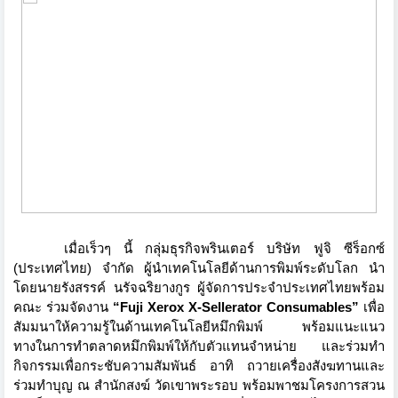
เมื่อเร็วๆ นี้ กลุ่มธุรกิจพรินเตอร์ บริษัท ฟูจิ ซีร็อกซ์
(ประเทศไทย) จำกัด ผู้นำเทคโนโลยีด้านการพิมพ์ระดั
บโลก นำ
โดยนาย
รังสรรค์ นรัจฉริยางกูร
ผู้จัดการประจำประเทศไทยพร้
อม
คณะ ร่วมจัดงาน
“
Fuji
Xerox X-Sellerator Consumables”
เพื่อ
สัมมนาให้ความรู้ในด้
านเทคโนโลยีหมึกพิมพ์ พร้อมแนะแนว
ทางในการทำตลาดหมึ
กพิมพ์ให้กับตัวแทนจำหน่าย และร่วมทำ
กิจกรรมเพื่อกระชั
บความสัมพันธ์ อาทิ ถวายเครื่องสังฆทานและ
ร่วมทำบุญ ณ สำนักสงฆ์ วัดเขาพระรอบ พร้อมพาชมโครงการสวน