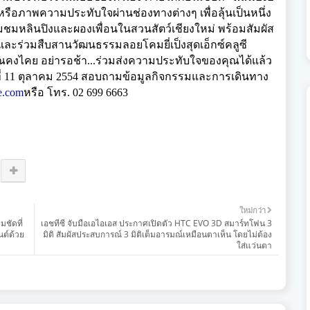
 หรือภาพความประทับใจผ่านช่
องทางต่างๆ เพื่อลุ้นเป็นหนึ่ง
่ยมชมหลินปิงและผองเพื่
อนในสวนสัตว์เชียงใหม่ พร้อมสัมผัส
และร่วมสืบสานวัฒนธรรมลอยโคมยี่
เป็งสุดเอ็กซ์คลูซี
ุณคงไคย
อย่ารอช้า...ร่วมส่งความประทั
บใจของคุณได้แล้ว
ันที่ 11 ตุลาคม 2554 สอบถามข้อมูลกิจกรรมและการเดิ
นทาง
e.com
หรือ โทร. 02 699 6663
ใหม่กว่า
มชัดที่
เอชทีซี จับมือเอไอเอส ประกาศเปิดตัว HTC EVO 3D สมาร์ทโฟน 3
นต์ด้วย
มิติ สัมผัสประสบการณ์ 3 มิติเต็มอารมณ์เหมือนตาเห็น โดยไม่ต้อง
ใส่แว่นตา