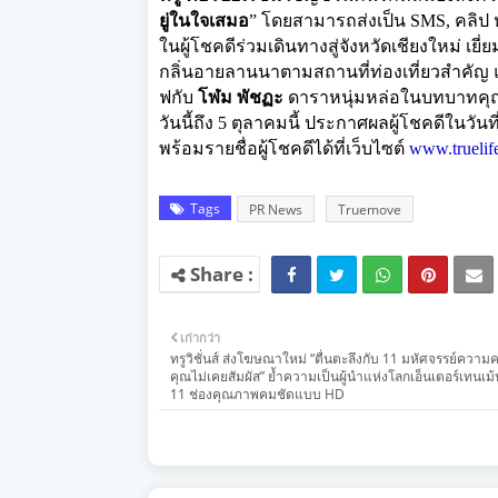
ยู่ในใจเสมอ
” โดยสามารถส่งเป็น SMS, คลิป
ในผู้โชคดีร่
วมเดินทางสู่จังหวัดเชียงใหม่ เยี
กลิ่
นอายลานนาตามสถานที่ท่องเที่
ยวสำคัญ 
ฟกับ
โฬม พัชฏะ
ดาราหนุ่มหล่อในบทบาทค
วันนี้ถึง 5 ตุลาคมนี้ ประกาศผลผู้โชคดีในว
พร้อมรายชื่อผู้โชคดีได้ที่เว็
บไซต์
www.truelif
Tags
PR News
Truemove
เก่ากว่า
ทรูวิชั่นส์ ส่งโฆษณาใหม่ “ตื่นตะลึงกับ 11 มหัศจรรย์ความค
คุณไม่เคยสัมผัส” ย้ำความเป็นผู้นำแห่งโลกเอ็นเตอร์เทนเม้
11 ช่องคุณภาพคมชัดแบบ HD