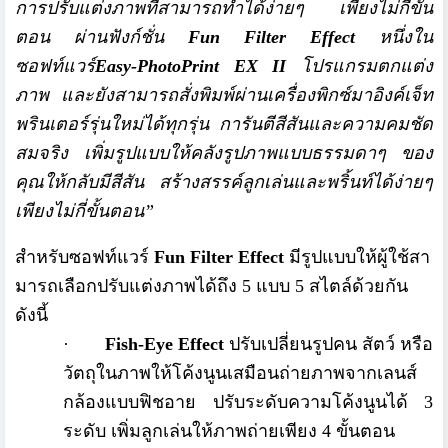
การปรับแต่งภาพที่สามารถทำได้ง่
ายๆ เพียงไม่กี่ขั้น
ตอน ผ่านฟังก์ชั่น
Fun Filter Effect
หนึ่งใน
ซอฟท์แวร์
Easy-
PhotoPrint EX II
โปรแกรมตกแต่ง
ภาพ และยังสามารถสั่งพิมพ์ผ่านเครื่
องพิกซ์มาอิงค์เจ็ท
พรินเตอร์รุ่
นใหม่ได้ทุกรุ่น การันตีสีสันและความคมชัด
สมจริง เพิ่มรูปแบบให้คลังรู
ปภาพแบบธรรมดาๆ ของ
คุณให้กลับมีสีสัน สร้างสรรค์ลูกเล่นและพริ้นท์ได้
ง่ายๆ
เพียงไม่กี่ขั้นตอน
”
สำหรับซอฟท์แวร์
Fun Filter Effect
มีรูปแบบให้ผู้ใช้สา
มารถเลื
อกปรับแต่งภาพได้ถึง 5 แบบ 5 สไตล์ด้วยกัน
ดังนี้
·
Fish-Eye Effect
ปรับเปลี่ยนรูปคน สัตว์ หรือ
วัตถุในภาพให้โค้งนูนเสมื
อนถ่ายภาพจากเลนส์
กล้องแบบฟิ
ชอาย ปรับระดับความโค้งนูนได้ 3
ระดับ เพิ่มลูกเล่นให้ภาพถ่ายเพียง 4 ขั้นตอน