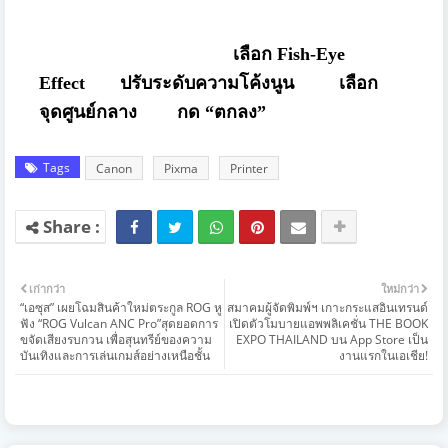
เลือก
Fish-Eye
Effect
ปรับระดับความโค้งนูน เลือก
จุดศูนย์กลาง กด
“
ตกลง
”
Tags
Canon
Pixma
Printer
เก่ากว่า
ใหม่กว่า
“เอซุส” เผยโฉมสินค้าใหม่ตระกูล ROG หู
สมาคมผู้จัดพิมพ์ฯ เกาะกระแสอินเทรนด์
ฟัง “ROG Vulcan ANC Pro”สุดยอดการ
เปิดตัวโมบายแอพพลิเคชั่น THE BOOK
ขจัดเสียงรบกวน เพื่อสุนทรีย์ของความ
EXPO THAILAND บน App Store เป็น
บันเทิงและการเล่นเกมส์อย่างเหนือชั้น
งานแรกในเอเชีย!