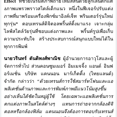
Effect
ที่ช่วยเนรมิตภาพถ่ายให้มีสีสั
นด้วยลูกเล่นตกแต่
งภาพแพรวพราวสไตล์เด็กแนว หนึ่งในฟีเจอร์ปรับแต่ง
ภาพที่
มาพร้อมเครื่องพิกซ์มาอิงค์เจ็ท พรินเตอร์รุ่นใหม่
ทุกรุ่น* ตอบเทรนส์ดิจิตอลพริ้นท์ติ้
งมาแรง เจาะกลุ่ม
ไลฟ์สไตล์วัยรุ่นที่
ชอบแต่งภาพและ พริ้นท์รูปเพื่อเก็บ
ความประทั
บใจ สร้างประสบการณ์สนุกแบบใหม่ได้
ใน
ทุกการพิมพ์
นายวรินทร์ ตันติพงศ์พาณิช
ผู้อำนวยการอาวุโสและผู้
จั
ดการทั่วไป ส่วนคอนซูมเมอร์ อิมเมจจิ้ง แอนด์ อินฟ
อร์เมชั่น บริษัท แคนนอน มาร์เก็ตติ้ง (ไทยแลนด์)
จำกัด กล่าวว่า
“
ด้วยเทรนส์การใช้สมาร์
ทโฟนและแอ
พลิเคชั่นด้
านภาพและการพิมพ์ภาพมีแนวโน้มสู
งขึ้น
อย่างเห็นได้ชัดในหมู่ผู้
ใช้ โดยเฉพาะแอพลิเคชั่นการ
ตกแต่
งภาพในสไตล์ต่างๆ แทนการถ่ายจากกล้องดิจิ
ตอลหรื
อกล้องฟิล์ม แคนนอนจึงต้องการตอบรับเทรนส์