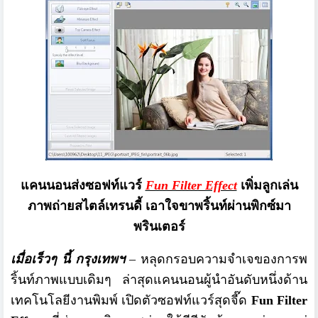
แคนนอนส่งซอฟท์แวร์
Fun Filter Effect
เพิ่มลูกเล่น
ภาพถ่ายสไตล์เทรนดี
้
เอาใจขาพริ้นท์ผ่านพิกซ์มา
พรินเตอร์
เมื่อเร็วๆ นี้ กรุงเทพฯ
–
หลุดกรอบความจำเจของการพ
ริ้นท์
ภาพแบบเดิมๆ ล่าสุดแคนนอนผู้นำอันดับหนึ่งด้
าน
เทคโนโลยีงานพิมพ์ เปิดตัวซอฟท์แวร์สุดจี๊ด
Fun Filter