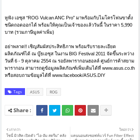
หูฟัง เอซุส “ROG Vulcan ANC Pro” มาพร้อมกับไมโครโฟนขาตั้ง
ชนิดถอดออกได้ พร้อมให้คุณเป็นเจ้าของแล้ววันนี้ ในราคา 5,990
บาท (รวมภาษีมูลค่าเพิ่ม)
อย่าพลาด!! เชิญสัมผัสประสิทธิภาพ พร้อมรับรายละเอียด
ผลิตภัณฑ์ได้ ณ บู๊ธเอซุส ในงาน BIG Festival 2011 จัดขึ้นระหว่าง
วันที่ 6 - 9 ตุลาคม 2554 ณ รอยัลพารากอนฮอลล์ ศูนย์การค้าสยาม
พารากอน สามารถดูข้อมูลผลิตภัณฑ์เพิ่มเติมได้ที่
www.asus.co.th
หรือสอบถามข้อมูลได้ที่
www.facebook/ASUS.DIY
Tags
ASUS
ROG
เก่ากว่า
ใหม่กว่า
โซนี่ มิวสิค เปิดตัว “ไอ-ฮัม สตรีม” คลัง
แคนนอนส่งซอฟท์แวร์ Fun Filter Effect