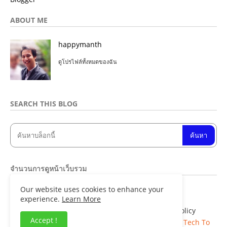
ABOUT ME
happymanth
ดูโปรไฟล์ทั้งหมดของฉัน
SEARCH THIS BLOG
จำนวนการดูหน้าเว็บรวม
Our website uses cookies to enhance your
u
n
d
e
f
n
e
d
experience.
Learn More
Home
About
Contact us
Privacy Policy
Accept !
Copyright ©
Blogger Templates
| Distributed By
Tech To