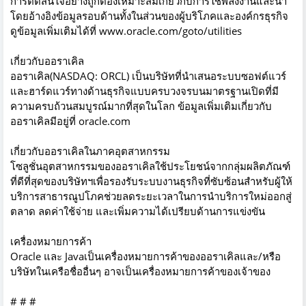
การตัดสินใจอย่างถูกต้องเหมาะสมเกี่ยวกับการใช้พลังงานและน้ำ
โดยอ้างอิงข้อมูลรอบด้านทั้งในส่วนของผู้บริโภคและองค์กรธุรกิจ
ดูข้อมูลเพิ่มเติมได้ที่
www.oracle.com/goto/utilities
เกี่ยวกับออราเคิล
ออราเคิล(NASDAQ: ORCL) เป็นบริษัทที่นำเสนอระบบซอฟต์แวร์
และฮาร์ดแวร์ทางด้านธุรกิจแบบครบวงจรบนมาตรฐานเปิดที่มี
ความครบถ้วนสมบูรณ์มากที่สุดในโลก ข้อมูลเพิ่มเติมเกี่ยวกับ
ออราเคิลมีอยู่ที่ oracle.com
เกี่ยวกับออราเคิลในภาคอุตสาหกรรม
โซลูชั่นอุตสาหกรรมของออราเคิลใช้ประโยชน์จากกลุ่มผลิตภัณฑ์
ที่ดีที่สุดของบริษัทฯเพื่อรองรับระบบงานธุรกิจที่ซับซ้อนสำหรับผู้ให้
บริการสาธารณูปโภคช่วยลดระยะเวลาในการนำบริการใหม่ออกสู่
ตลาด ลดค่าใช้จ่าย และเพิ่มความได้เปรียบด้านการแข่งขัน
เครื่องหมายการค้า
Oracle และ Javaเป็นเครื่องหมายการค้าของออราเคิลและ/หรือ
บริษัทในเครือชื่ออื่นๆ อาจเป็นเครื่องหมายการค้าของเจ้าของ
# # #