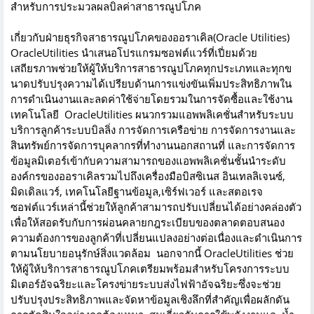
สำหรับการประมวลผลบิลค่าสาธารณูปโภค
เกี่ยวกับฝ่ายธุรกิจสาธารณูปโภคของออราเคิล(Oracle Utilities)
OracleUtilities นำเสนอโปรแกรมซอฟต์แวร์ที่เปี่ยมด้วย
เสถียรภาพช่วยให้ผู้ให้บริการสาธารณูปโภคทุกประเภทและทุกข
นาดปรับปรุงความได้เปรียบด้านการแข่งขันเพิ่มประสิทธิภาพใน
การดำเนินงานและลดค่าใช้จ่ายโดยรวมในการจัดซื้อและใช้งาน
เทคโนโลยี OracleUtilities ผนวกรวมแอพพลิเคชั่นสำหรับระบบ
บริการลูกค้าระบบบิลลิ่ง การจัดการเครือข่าย การจัดการงานและ
สินทรัพย์การจัดการบุคลากรที่ทำงานนอกสถานที่ และการจัดการ
ข้อมูลมิเตอร์เข้ากับความสามารถของแอพพลิเคชั่นชั้นนำระดับ
องค์กรของออราเคิลรวมไปถึงเครื่องมือบิสซิเนส อินเทลลิเจนซ์,
มิดเดิลแวร์, เทคโนโลยีฐานข้อมูล,เซิร์ฟเวอร์ และสตอเรจ
ซอฟต์แวร์เหล่านี้ช่วยให้ลูกค้าสามารถปรับเปลี่ยนได้อย่างคล่องตัว
เพื่อให้สอดรับกับการผ่อนคลายกฎระเบียบของตลาดตอบสนอง
ความต้องการของลูกค้าที่เปลี่ยนแปลงอย่างต่อเนื่องและดำเนินการ
ตามนโยบายอนุรักษ์สิ่งแวดล้อม นอกจากนี้ OracleUtilities ช่วย
ให้ผู้ให้บริการสาธารณูปโภคเตรียมพร้อมสำหรับโครงการระบบ
มิเตอร์อัจฉริยะและโครงข่ายระบบส่งไฟฟ้าอัจฉริยะซึ่งจะช่วย
ปรับปรุงประสิทธิภาพและจัดหาข้อมูลเชิงลึกที่สำคัญเพื่อผลักดัน