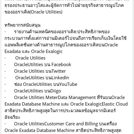
ธรองประธานอาวุโสและผู้จัดการทั่วไปฝ่ายธุรกิจสาธารณูปโภค
ของออราเคิล(Oracle Utilities)
ทรัพยากรสนับสนุน
· รายงานด้านเทคนิคของออราเคิล:ประสิทธิภาพของ
กระบวนการตั้งแต่การอ่านมิเตอร์ไปจนถึงการเรียกเก็บเงินโดยใช้
แอพพลิเคชั่นทางด้านสาธารณูปโภคของออราเคิลบนOracle
Exadata และ Oracle Exalogic
· Oracle Utilities
· OracleUtilities บน Facebook
· Oracle Utilities บนTwitter
· OracleUtilities บนLinkedIn
· ช่อง OracleUtilities บนYouTube
· OracleUtilities บนDiigo
· Oracle Utilities MeterData Management ที่รันบนOracle
Exadata Database Machine และ Oracle ExalogicElastic Cloud
สาธิตประสิทธิภาพสูงสุดในการประมวลผลข้อมูลจากมิเตอร์
อัจฉริยะ
· Oracle UtilitiesCustomer Care and Billing บนเครื่อง
Oracle Exadata Database Machine สาธิตประสิทธิภาพสูงสุด