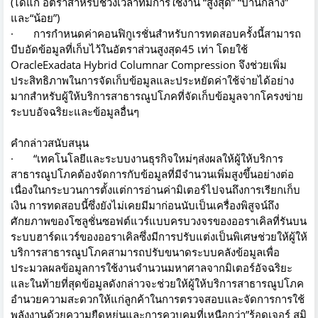
(ได้แก่ อัตราสำหรับช่วงเวลาที่มีการใช้งาน “สูงสุด” “ปานกลาง”
และ“น้อย”)
· การกำหนดค่าคอนฟิกูเรชั่นสำหรับการทดสอบครั้งนี้สามารถ
บีบอัดข้อมูลที่เก็บไว้ในอัตราส่วนสูงสุด45 เท่า โดยใช้
OracleExadata Hybrid Columnar Compression จึงช่วยเพิ่ม
ประสิทธิภาพในการจัดเก็บข้อมูลและประหยัดค่าใช้จ่ายได้อย่าง
มากสำหรับผู้ให้บริการสาธารณูปโภคที่จัดเก็บข้อมูลจากโครงข่าย
ระบบอัจฉริยะและข้อมูลอื่นๆ
คำกล่าวสนับสนุน
· “เทคโนโลยีและระบบงานธุรกิจใหม่ๆส่งผลให้ผู้ให้บริการ
สาธารณูปโภคต้องจัดการกับข้อมูลที่มีจำนวนเพิ่มสูงขึ้นอย่างต่อ
เนื่องในกระบวนการตั้งแต่การอ่านค่ามิเตอร์ไปจนถึงการเรียกเก็บ
เงิน การทดสอบนี้ซึ่งยังไม่เคยมีมาก่อนนับเป็นเครื่องพิสูจน์ถึง
ศักยภาพของโซลูชั่นซอฟต์แวร์แบบครบวงจรของออราเคิลที่รันบน
ระบบฮาร์ดแวร์ของออราเคิลซึ่งมีการปรับแต่งเป็นพิเศษช่วยให้ผู้ให้
บริการสาธารณูปโภคสามารถปรับขนาดระบบคลังข้อมูลเพื่อ
ประมวลผลข้อมูลการใช้งานจำนวนมหาศาลจากมิเตอร์อัจฉริยะ
และในท้ายที่สุดข้อมูลดังกล่าวจะช่วยให้ผู้ให้บริการสาธารณูปโภค
อำนวยความสะดวกให้แก่ลูกค้าในการตรวจสอบและจัดการการใช้
พลังงานด้วยความยืดหยุ่นและการควบคุมที่เหนือกว่า”ร้อดเจอร์ สมิ