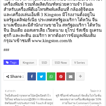
เครื่องพิมพ์ รวมทั้งผลิตภัณฑ์หน่วยความจำ
Flash
สำหรับเครื่องพีดีเอโทรศัพท์
เคลื่อนที่ กล้องดิจิตอล
และเครื่องเล่นเอ็มพี
3 Kingston
มีโรงงานตั้งอยู่ใน
มลรัฐ
แคลิ
ฟอร์เนีย ประเทศสหรัฐอเมริกา ไต้หวัน จีน
มาเลเซียและมีสำนักงานขายใน
สหรัฐอเมริกา ไต้หวัน
จีน อินเดีย
ออสเตรเลีย เวียดนาม ยุโรป รัสเซีย ยูเครน
ตุรกี และละติน อเมริกา หากต้องการข้อมูลเพิ่มเติม
กรุณาเข้าชมที่
www.kingston.com/th
###
Tags
Kingston
SSD
SSD Now
V Series
เก่ากว่า
ใหม่กว่า
โซนี่เดินหน้ารุกตลาดโน้ตบุ๊คเปิดตัวไว
ฟูจิ ซีร็อกซ์ พรินเตอร์ จัดเต็มโปรโมชั่น
โอ้ใหม่ พร้อมระบบปฏิบัติการ Windows
ลดถล่มราคาเครื่องพิมพ์สูงสุด 50%
8พร้อมสร้างประสบการณ์ Touch ด้วยรูป
ภายในงาน Commart Comtech