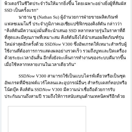
พิ
วเตอร์ในชีวิตประจำวันให้มากยิ่
งขึ้น โดยเฉพาะอย่างยิ่งผู้ที่สัมผัส
SSD
เป็นครั้งแรก”
นาธาน ซู (
Nathan Su
) ผู้อำนวยการฝ่ายขายผลิตภัณฑ์
แฟลชเมมโมรี่ ประจำภูมิภาค
เอเชียแปซิฟิกของคิ
งส์ตัน
กล่าวว่า
“
คิงส์ตันมีความมุ่งมั่นที่
จะนำเสนอ
SSD
หลากหลายรุ่นในราคาที่ดี
ที่สุ
ดและมีคุณภาพที่เหมาะสม คิงส์ตันจึงได้นำเสนอผลิตภัณฑ์
รุ่น
ใหม่ล่าสุดอีกครั้งด้วย
SSD
Now
V300
ซึ่งอัพเกรดให้เหมาะสำหรับผู้
ใช้งานที่ต้องการการแสดงผลอย่
างรวดเร็ว รวมถึงบูทและปิดเครื่อง
ด้
วยระยะเวลาอันสั้น อีกทั้งยังจะเห็
นการทำงานของระบบดีมากขึ้น
เมื่
อใช้หลากหลายงานในเวลาเดียวกัน
”
SSD
Now
V300
สามารถใช้เป็นแบบไดรฟ์เดี่ยวหรื
อเป็นชุด
อัพเกรดที่มีซอฟต์แวร์
โคลนและอุปกรณ์อื่นๆ สำหรับเดสก์ทอปหรือ
โน้ตบุ๊ค คิงส์ตัน
SSD
Now
V300
มีความน่าเชื่อถือด้วยการรั
บ
ประกันนานถึงสามปี รวมถึงให้การสนับสนุนด้านเทคนิ
คฟรีอีกด้วย