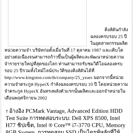
คิงส์ตันกำลัง
ฉลองครบรอบ
25
ปี
ในอุตสาหกรรมผลิต
หน่วยความจำ บริษัทก่อตั้งเมื่อวันที่
17
ตุลาคม
1987
และเติบโต
อย่างต่อเนื่
องจนสามารถก้าวขึ้นเป็นผู้ผลิ
ตและพัฒนาหน่วยความ
จำรายรายใหญ่
ที่สุดของโลก ท่านสามารถรับชมวิดี
โอฉลองครบ
รอบ
25
ปีรวมทั้งไทม์ไลน์ประวัติของคิ
งส์ตันได้ที่
http://www.kingston.com/th/
company/25_years
นอกจากนี้หน่วย
ความจำตระกูล
HyperX
กำลังฉลองครบรอบ 10 ปี โดยหน่วยความ
จำตระกูล
HyperX
อันทรงพลังตัวแรกนั้นผลิ
ตและออกจำหน่ายใน
เดือนพฤศจิกายน 2002
อ้างอิง
PCMark Vantage, Advanced Edition HDD
†
Test Suite
การทดสอบระบบ:
Dell XPS 8500, Intel
H77
ชิปเซ็ต
, Intel ® Core™ i7-3770
CPU, Memory
8GB System.
การทดสอบ
SSD
เป็นไดรฟ์หลักที่ให้