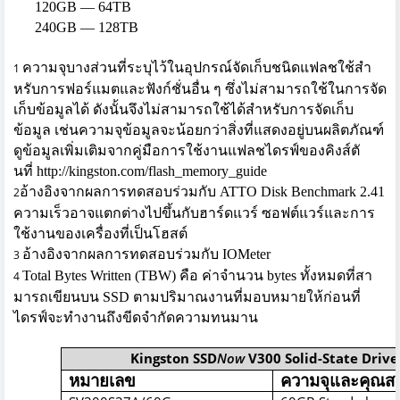
120GB — 64TB
240GB — 128TB
ความจุบางส่วนที่ระบุไว้ในอุ
ปกรณ์จัดเก็บชนิดแฟลชใช้สำ
1
หรั
บการฟอร์แมตและฟังก์ชั่นอื่น ๆ ซึ่งไม่สามารถใช้ในการจัด
เก็บข้
อมูลได้
ดังนั้นจึงไม่สามารถใช้ได้สำหรั
บการจัดเก็บ
ข้อมูล เช่นความจุข้อมูลจะน้อยกว่าสิ่
งที่แสดงอยู่บนผลิตภัณฑ์
ดูข้อมูลเพิ่มเติมจากคู่มื
อการใช้งานแฟลชไดรฟ์ของคิงส์ตั
นที่
http://kingston.com/
flash_memory_guide
อ้างอิงจากผลการทดสอบ
ร่วมกับ
ATTO Disk Benchmark 2.41
2
ความเร็วอาจแตกต่างไปขึ้นกั
บฮาร์ดแวร์ ซอฟต์แวร์และการ
ใช้งานของเครื่
องที่เป็นโฮสต์
อ้างอิงจากผลการทดสอบ
ร่วมกับ
IOMeter
3
Total Bytes Written (TBW)
คือ ค่า
จำนวน
bytes
ทั้งหมดที่
สา
4
มาร
ถเขียนบน
SSD
ตามปริมาณงานที่มอบหมายให้ก่
อนที่
ไดรฟ์จะทำงานถึงขีดจำกั
ดความทนมาน
Kingston SSD
Now
V300 Solid-State Drive
หมายเลข
ความจุและคุณสม