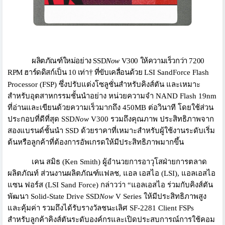
ผลิตภัณฑ์ใหม่อย่าง
SSD
Now
V
300 ให้ความเร็วกว่า 7200
†
RPM
ฮาร์ดดิสก์เป็น 10 เท่า
ที่ขับเคลื่อนด้วย
LSI
SandForce
Flash
Processor
(
FSP
) ซึ่งปรับแต่งโซลูชั่นสำหรับคิ
งส์ตัน และเหมาะ
สำหรับอุตสาหกรรมชั้
นนำอย่าง หน่วยความจำ
NAND Flash
19
nm
ที่อ่านและเขียนด้วยความเร็
วมากถึง 450
MB
ต่อวินาที โดยใช้ส่วน
ประกอบที่ดีที่สุด
SSD
Now
V
300 รวมถึงคุณภาพ ประสิทธิภาพจาก
สองแบรนด์ชั้นนำ
SSD
ด้วยราคาที่เหมาะสำหรับผู้ใช้
งานระดับเริ่ม
ต้นหรือลูกค้าที่
ต้องการอัพเกรดให้มีประสิทธิ
ภาพมากขึ้น
เคน สมิธ (
Ken Smith)
ผู้อำนวยการอาวุโสฝ่
ายการตลาด
ผลิตภัณท์ ส่วนงานผลิตภัณฑ์แฟลช
,
แอล เอสไอ (
LSI
)
,
แอลเอสไอ
แซน ฟอร์ส (
LSI Sand Force
) กล่าวว่า “แอลเอสไอ ร่วมกับคิงส์ตัน
พัฒนา
Solid-State Drive SSD
Now
V
Series
ให้มีประสิทธิภาพสูง
และคุ้มค่า รวมถึงได้รับรางวัลชนะเลิศ
SF-
2281
Client FSPs
สำหรับลูกค้าคิงส์ตันระดับองค์
กรและเปิดประสบการณ์การใช้คอม