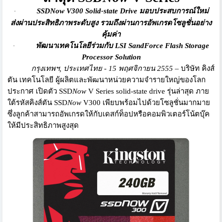
SSDNow V300
Solid-state Drive
มอบประสบการณ์ใหม่
·
ส่งผ่านประสิทธิภาพระดับสูง รวมถึงผ่านการอัพเกรดโซลูชั่
นอย่าง
คุ้มค่า
พัฒนาเทคโนโลยีร่วมกับ
LSI SandForce Flash Storage
·
Processor Solution
กรุงเทพฯ, ประเทศไทย - 15 พฤศจิกายน 2555
–
บริษัท คิงส์
ตัน เทคโนโลยี ผู้ผลิตและพัฒนาหน่
วยความจำรายใหญ่ของโลก
ประกาศ เปิดตัว
SSD
Now
V Series solid-state
drive
รุ่นล่าสุด ภาย
ใต้รหัสคิงส์ตัน
SSD
Now
V
300 เพียบพร้อมไปด้วยโซลูชั่นมากมาย
ซึ่งลูกค้าสามารถอัพเกรดให้กั
บเดสก์ท็อปหรือคอมพิวเตอร์โน้
ตบุ๊ค
ให้มีประสิทธิภาพสูงสุด