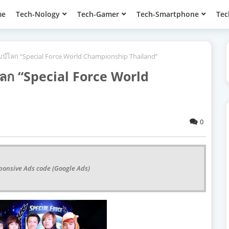
me
Tech-Nology
Tech-Gamer
Tech-Smartphone
Tec
มป์โลก “Special Force World Championship Thailand’’
โลก “Special Force World
0
ponsive Ads code (Google Ads)