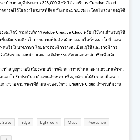
ive Cloud
อยู่ที่ประมาณ
326,000
จึงนับได้ว่าบริการ
Creative Cloud
คาดการณ์
ไว้ในช่วงไตรมาสที่สี่ของปี
งบประมาณ
2555
โดยไม่รวมยอดผู้ใช้
องอะโดบี รวมถึงบริการ
Adobe Creative Cloud
พร้อมใช้งานสำหรับผู้ใช้
พิ่
มเติม รวมถึง
นโยบายความเป็นส่วนตัว
ทาง
ออนไลน์ของอะโดบี
แอพ
เทศหรื
อในบางภาษา โดยอาจต้องมีการลงทะเบียนผู้ใช้ และอาจมีการ
จ้งให้ทราบล่วงหน้า
และอาจมีค่าธรรมเนียมและค่
าสมาชิกเพิ่มเติม
การทำสัญญารายปี เนื่องจากบริการดังกล่
าววางจำหน่ายผ่านตัวแทนจำหน่
ถและไม่รั
บประกันว่าตัวแทนจำหน่ายหรือลู
กค้าจะได้รับราคาที่เฉพาะ
นการขายตามราคาที่
กำหนดของบริการ
Creative Cloud
สำหรับทีมงาน
e Suite
Edge
Lightroom
Muse
Photoshop