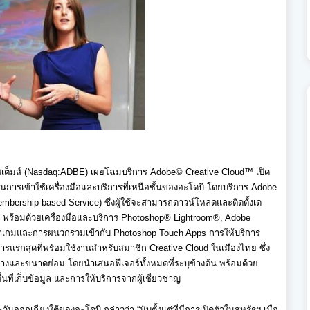
เต็มส์
(Nasdaq:ADBE)
เผยโฉมบริการ
Adobe© Creative Cloud™
เปิด
นการเข้าใช้เครื่องมือและบริ
การที่เหนือชั้นของอะโดบี โดยบริการ
Adobe
embership-based Service)
ซึ่งผู้ใช้จะสามารถดาวน์
โหลดและติดตั้งเด
ด พร้อมด้วยเครื่องมือและบริการ
Photoshop® Lightroom®, Adobe
เกมและการผนวกรวมเข้ากับ
Photoshop Touch Apps
การให้บริการ
การแรกสุดที่พร้อมใช้
งานสำหรับสมาชิก
Creative Cloud
ในเมืองไทย ซึ่ง
งและขนาดย่อม โดยนำเสนอฟีเจอร์ทั้งหมดที่ระบุ
ข้างต้น พร้อมด้วย
้นที่เก็บข้อมูล และการให้บริการจากผู้เชี่ยวชาญ
วันออกเฉียงใต้ของอะโดบี กล่าวว่า “
นับตั้งแต่ที่มีการเปิดตั
วในสหรัฐฯ เมื่อ