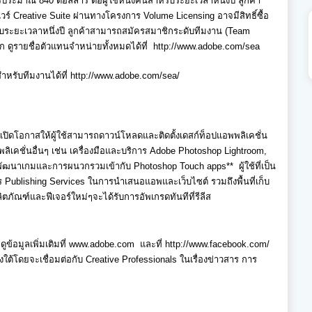
การประมาณ
840
ดอลลาร์
ต่อผู้ใช้หนึ่งคนสำหรั
บระยะเวลาหนึ่งปี ลูกค้า
แวร์
Creative Suite
ผ่านทางโครงการ
Volume Licensing
อาจมีสิทธิ์ซื้อ
บระยะเวลาหนึ่งปี ลูกค้าสามารถสมัครสมาชิกระดับที
มงาน (Team
ก ดูรายชื่อตัวแทนจำหน่ายทั้
งหมดได้ที่
http://www.adobe.com/sea
ำหรับทีมงานได้ที่
http://www.adobe.com/sea/
ปิดโอกาสให้ผู้ใช้
สามารถดาวน์โหลดและติดตั้งเดสก์
ท็อปแอพพลิเคชั่น
ลิเคชั่นอื่นๆ เช่น เครื่องมือและบริการ
Adobe Photoshop Lightroom,
ั
ฒนาเกมและการผนวกรวมเข้ากับ
Photoshop Touch apps**
ผู้ใช้ที่เป็น
ร
Publishing Services
ในการนำเสนอแอพและเว็บไซต์ รวมถึงพื้นที่เก็บ
ิตภัณฑ์และฟีเจอร์ใหม่ๆจะได้
รับการอัพเกรดทันทีที่รีลีส
้อมูลเพิ่มเติมที่
www.adobe.com
และที่
http://www.facebook.com/
งใต้
โดยจะเชื่อมต่อกับ
Creative Professionals
ในเรื่องข่าวสาร การ