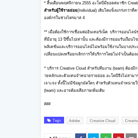
*
สิ้นเดือนพฤศจิกายน
2555
อะโดบีมียอดสมาชิก
Creat
สำหรับผู้ใช้รายย่อย
(
Individual)
เติบโตแข็งแกร่งกว่าที่
องค์กรในช่
วงไตรมาส
4
**
เมื่อต้องใช้การเชื่อมต่ออิ
นเทอร์เน็ต
บริการออนไลน์ข
ที่มี
อายุ
13
ปีขึ้นไปเท่านั้น และต้องมีการยอมรับเงื่อนไขเ
พลิเคชั่นและบริการออนไลน์
ไม่พร้อมใช้งานในบางประ
เปลี่ยนแปลงหรื
อยกเลิกการให้บริการโดยไม่จำเป็
นต้องแ
^
บริการ
Creative Cloud
สำหรับทีมงาน
(team)
ต้องมี
ายหลักและตัวแทนจำหน่ายรายย่อย อะโดบีจึงไม่สามาร
เจาะจง ทั้งนี้ไม่มีข้อผูกมัดใดๆ สำหรับตัวแทนจำหน่
ายใ
(team)
และอาจต้องเสียภาษเพิ่มเติม
###
Tags
Adobe
Creative Cloud
Creativ