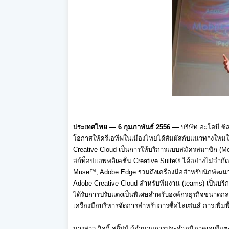
ประเทศไทย
— 6
กุมภาพันธ์
2556
—
บริษัท อะโดบี ซิส
โอกาสให้ครีเอทีฟในเมื
องไทยได้สัมผัสกับแนวทางใหม่
ใ
Creative Cloud
เป็นการให้บริการแบบสมัครสมาชิก
(M
สก์ท็อปแอพพลิ
เคชั่น
Creative Suite®
ได้อย่างไม่จำกั
Muse™, Adobe Edge
รวมถึงเครื่องมือสำหรับนักพั
ฒนา
Adobe Creative Cloud
สำหรับทีมงาน
(teams)
เป็นบริ
ได้รับการปรับแต่งเป็นพิ
เศษสำหรับองค์กรธุรกิ
จขนาดกลา
เครื่องมือบริหารจั
ดการสำหรับการซื้อไลเซ่นส์ การเพิ่มพื
นางสาว วิคกี้ สกิ๊ปป์ ผู้อำนวยการประจำภูมิภาคเอเชี
ยตะ