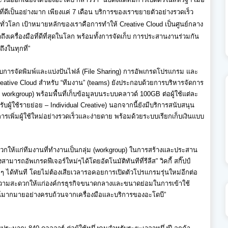
ที่ดีเป็นอย่างมาก เพียงแค่ 7 เดือน บริการของเราขยายตัวอย่างรวดเร็
ว
ทั่วโลก เป้าหมายหลักของเราคือการทำให้
Creative Cloud
เป็นศูนย์กลาง
งเครื่องมื
อที่ดีที่สุดในโลก พร้อมทั้งการจัดเก็บ การประสานงานร่วมกัน
ถึงในทุกที่
”
บการจัดพิมพ์
และแบ่งปันไฟล์ (File Sharing)
การอัพเกรดโปรแกรม และ
eative Cloud
สำหรับ
“
ทีมงาน
” (teams)
ยังประกอบด้วยการบริหารจัดการ
al workgroup)
พร้อมพื้นที่เก็บข้อมู
ลบนระบบคลาวด์
100GB
ต่อผู้ใช้แต่ละ
ับผู้ใช้รายย่อย
– Individual Creative
) นอกจากนี้ยังมีบริการสนับสนุ
น
รเพิ่มผู้ใช้ใหม่อย่
างรวดเร็วและง่ายดาย พร้อมด้วยระบบเรียกเก็บเงิ
นแบบ
ให้แก่ทีมงานที่
ทำงานเป็นกลุ่ม
(workgroup)
ในการสร้างและประสาน
ังสามารถอัพเกรดฟี
เจอร์ใหม่ๆได้โดยอัตโนมัติทันที
ที่รีลีส
”
วิคกี้ สกิ๊ปป์
 ได้ทันที โดยไม่ต้องเสียเวลารอคอยการเปิ
ดตัวโปรแกรมรุ่นใหม่อีกต่อ
ามสะดวกให้แก่องค์กรธุรกิ
จขนาดกลางและขนาดย่อมในการเข้
าใช้
์
มากมายอย่างครบถ้วนจากเครื่องมื
อและบริการของอะโดบี
”