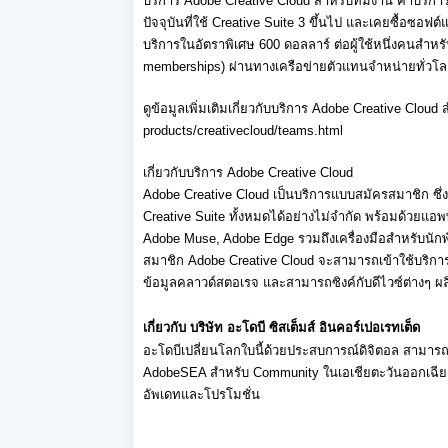
บริการ Adobe Creative Cloud
สำหรับทีมงาน ค่าบริ
ปัจจุบันที่ใช้ Creative Suite 3
ขึ้นไป และเคยซื้อซอฟต์
บริการในอัตราพิ
เศษ
600
ดอลลาร์
ต่อผู้ใช้หนึ่งคนสำหรั
memberships)
ผ่านทางเครือข่ายตัวแทนจำหน่
ายทั่วโล
ดูข้อมูลเพิ่มเติมเกี่ยวกับบริ
การ Adobe Creative Cloud
ส
products/creativecloud/teams.
html
เกี่ยวกับบริการ Adobe Creative Cloud
Adobe Creative Cloud
เป็นบริการแบบสมัครสมาชิก ซึ่งเ
Creative Suite
ทั้งหมดได้อย่างไม่จำกัด พร้อมด้วยแอพพ
Adobe Muse, Adobe Edge
รวมถึงเครื่องมือสำหรับนักพ
สมาชิก
Adobe Creative Cloud
จะสามารถเข้าใช้บริกา
ข้อมูลคลาวด์
สตอเรจ และสามารถซิงค์กับดีไวซ์ต่างๆ ผล
เกี่ยวกับ
บริษัท อะโดบี ซิสเต็มส์ อินคอร์เปอเรทเต็ด
อะโดบีเปลี่ยนโลกใบนี้ด้
วยประสบการณ์ดิจิตอล สามารถดูข
AdobeSEA
สำหรับ Community
ในเอเชียตะวันออกเฉีย
อัพเดทและโปรโมชั่น