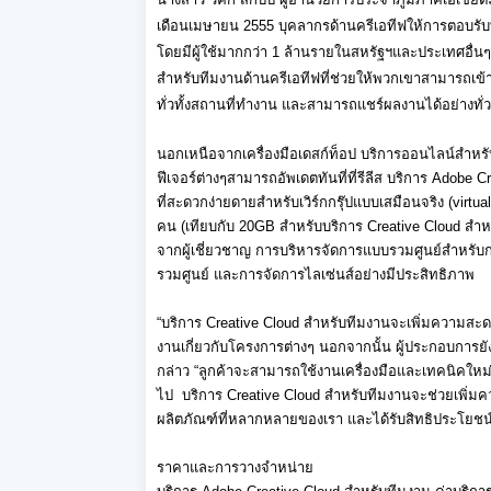
เดือนเมษายน 2555 บุคลากรด้านครีเอทีฟให้การตอบรั
บ
โดยมีผู้ใช้มากกว่า 1 ล้านรายในสหรัฐฯและประเทศอื่
นๆ
สำหรับทีมงานด้
านครีเอทีฟที่ช่วยให้
พวกเขาสามารถเข้าถึ
ทั่วทั้
งสถานที่ทำงาน และสามารถแชร์ผลงานได้อย่างทั่
ว
นอกเหนือจากเครื่องมือเดสก์ท็อป บริการออนไลน์สำหรั
ฟีเจอร์ต่างๆสามารถอัพเดตทั
นที่ที่รีลีส บริการ
Adobe Cr
ที
่สะดวกง่ายดายสำหรับเวิร์กกรุ๊
ปแบบเสมือนจริง
(virtu
คน (เทียบกับ
20GB
สำหรับบริการ
Creative Cloud
สำหร
จากผู้เชี่ยวชาญ การบริหารจัดการแบบรวมศูนย์
สำหรับกา
รวมศูนย์ และการจัดการไลเซ่นส์อย่างมี
ประสิทธิภาพ
“
บริการ
Creative Cloud
สำหรับทีมงานจะเพิ่
มความสะดวก
งานเกี่ยวกั
บโครงการต่างๆ นอกจากนั้น ผู้ประกอบการย
กล่าว
“
ลูกค้าจะสามารถใช้งานเครื่องมื
อและเทคนิคใหม่ๆ
ไป
บริการ
Creative Cloud
สำหรับทีมงานจะช่วยเพิ่
มคว
ผลิตภัณฑ์ที่หลากหลายของเรา และได้รับสิทธิประโยชน
ราคาและการวางจำหน่าย