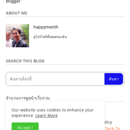
Blogger
ABOUT ME
happymanth
ดูโปรไฟล์ทั้งหมดของฉัน
SEARCH THIS BLOG
จำนวนการดูหน้าเว็บรวม
Our website uses cookies to enhance your
8
4
9
2
2
6
experience.
Learn More
Home
About
Contact us
Privacy Policy
Accept !
Copyright ©
Blogger Templates
| Distributed By
Tech To