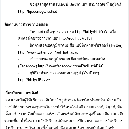
·
ข้อมูลล่าสุดสำหรับเอชพี
และเรดแฮท สามารถเข้าไปดูได้ที่
http://hp.com/go/redhat
ติดตามข่าวสารจากเรดแฮด
·
รับข่าวสารอื่นๆของ เรดแฮด
http://bit.ly/I6BrYW
หรือ
สมัครฟีดข่าวจากเรดแฮด
http://red.ht/JVLT3Y
·
ติดตามเรดเฮดภูมิภาคเอเชียแปซิ
ฟิกผ่านทวิตเตอร์
(Twitter)
http://www.twitter.com/red_
hat_apac
·
เข้าร่วมเรดเฮดภูมิภาคเอเชี
ยแปซิฟิกผ่านเฟสบุ๊ค
(Facebook)
http://www.facebook.com/
RedHatAPAC
·
ดูวิดีโอต่างๆ ของเรดแฮดบนยูทูป
(YouTube)
http://bit.ly/JEkzvc
เกี่ยวกับเรด แฮท อิงค์
เรด แฮทเป็นผู้ให้บริการระดั
บโลกโซลูชั่นซอฟต์แวร์โอเพ่
นซอร์ส
ด้วยหลัก
การใช้ศักยภาพของชุ
มชนในการทำให้เทคโนโลยี
ระบบคลาวด์
,
ลินุกซ์
,
มิด
เดิ้ลแวร์
,
ระบบจัดเก็บและเวอร์ช่วลไลเซซั่
นมีศักยภาพสูงขึ้นและมีความเสถี
ย
รมากขึ้น
ทั้งนี้เรดแฮทยังมีบริการสนั
บสนุน การฝึกอบรม และการให้บริการ
คำปรึกษาต่างๆ ในฐานะที่เป็นศูนย์ เชื่อมโยงเครือข่ายระดั
บโลกสำหรับ