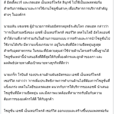
ส์ มิดเดิ้ลแวร์ และเรดแฮท เอ็นเทอร์ไพร์ส ลินุกซ์ ไปใช้เป็นแพลทฟอร์ม
สำหรับการพั
ฒนาและการใช้งานโซลูชั่นต่างๆ เพื่อบริหารการบริการสำคัญ
ต่างๆ ในองค์กร
นายอลัน แซงเชซ ผู้อำนวยการพันธมิตรกลยุทธ์ระดั
บโลก เรดแฮท กล่าวว่า
“
การเป็นส่วนหนึ่งของ เอชพี เอ็นเทอร์ไพรส์ เซอร์วิส เทคโนโลยี อัลไลแอนซ์
ทำให้งานที่เราทำร่วมกันในด้
านการออกแบบ การสร้างและการนำโซลูชั่นไป
ใช้
งานได้จริง มีความแข็งแกร่งมาก อยู่ในระดับที่มีความยืดหยุ่นสู
งสุด
สำหรับอุตสาหกรรม ในขณะที่ยังควบคุมค่าใช้จ่ายด้
านโครงสร้างพื้นฐานได้
โซลูชั่นเหล่านี้นำเสนอสิ่งที่
ดีที่สุดให้กับทั้งองค์กรและลู
กค้าของเรา และ
ผลลัพธ์ปลายทางคือเป้
าหมายทางธุรกิจที่ดีกว่า
นายเกร็ก โรบินส์ รองประธานด้านพันธมิตรของ เอชพี เอ็นเทอร์ไพรส์
เซอร์วิส กล่าวว่า ‘
การเพิ่มประสิทธิภาพการทำงานด้
านไอทีต้องการโซลูชั่นที่
แข็
งแกร่ง เทคโนโลยีของเรดแฮท ผนวกกับการให้บริการของเอชพี นำเสนอ
โซลูชั่นที่มีความยืดหยุ่
น และมีสภาพแวดล้อมที่สามารถรับมื
อกับความ
ต้องการขององค์กรได้ดี ให้กับลูกค้า
โซลูชั่น เอชพี เอ็นเทอร์ไพรส์ เซอร์วิส ออกแบบและสร้างขึ้นบนแพลทฟอร์
ม