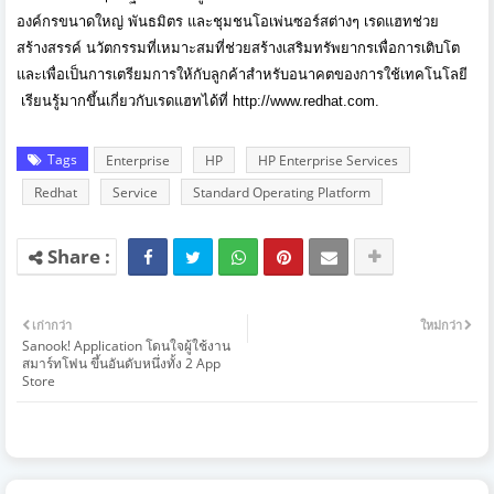
องค์กรขนาดใหญ่ พันธมิตร และชุมชนโอเพ่นซอร์สต่างๆ เรดแฮทช่วย
สร้างสรรค์ นวัตกรรมที่เหมาะสมที่ช่วยสร้
างเสริมทรัพยากรเพื่อการเติ
บโต
และเพื่อเป็นการเตรียมการให้
กับลูกค้าสำหรับอนาคตของการใช้
เทคโนโลยี
เรียนรู้มากขึ้นเกี่ยวกั
บเรดแฮทได้ที่
http://www.redhat.com
.
Tags
Enterprise
HP
HP Enterprise Services
Redhat
Service
Standard Operating Platform
เก่ากว่า
ใหม่กว่า
Sanook! Application โดนใจผู้ใช้งาน
สมาร์ทโฟน ขึ้นอันดับหนึ่งทั้ง 2 App
Store