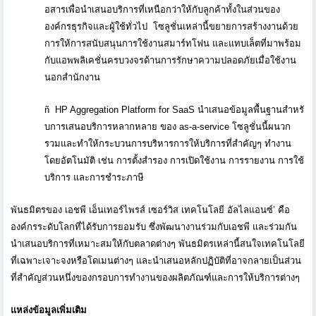
อสารเพื่อนำเสนอบริการที่เหนื
อกว่าให้กับลูกค้าทั้งในส่
วนของ
องค์กรธุรกิจและผู้ใช้ทั่
วไป
โซลูชั่นเหล่านี้ขยายการสร้
างงานด้วย
การให้การสนับสนุ
นการใช้งานสมาร์ทโฟน และแทบเล็ตที่มาพร้อม
กับแอพพลิ
เคชั่นครบวงจรด้านการรั
กษาความปลอดภัยเมื่อใช้
งาน
นอกสำนักงาน
ñ
HP Aggregation Platform for SaaS
นำเสนอข้อมูลพื้นฐานสำหรั
บการเสนอบริการหลากหลาย ของ
as-a-service
โซลูชั่นนี้ผนวก
รวมและทำให้
กระบวนการบริหารการให้บริการที่
สำคัญๆ ทำงาน
โดยอัตโนมัติ เช่น การตั้งสำรอง การเปิดใช้งาน การรายงาน การใช้
บริการ และการชำระภาษี
พันธมิตรของ เอชพี เอ็นเทอร์ไพรส์ เซอร์วิส เทคโนโลยี อัลไลแอนซ์’
คือ
องค์กรระดับโลกที่ได้รั
บการยอมรับ ซึ่งพัฒนางานร่วมกับเอชพี และร่วมกัน
นำเสนอบริการที่
เหมาะสมให้กับตลาดต่างๆ พันธมิตรเหล่านี้สนใจเทคโนโลยี
ที่เฉพาะเจาะจงหรือโดเมนต่างๆ และนำเสนอหลักปฏิบัติที่
อาจกลายเป็นส่วน
ที่สำคัญส่วนหนึ
่งของกรอบการทำงานของผลิตภัณฑ์
และการให้บริการต่างๆ
แหล่งข้อมูลเพิ่มเติม