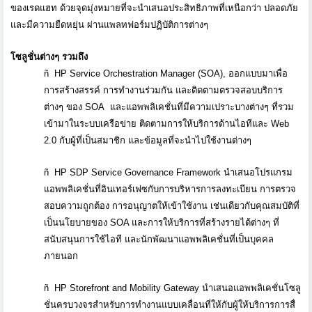
ของเรดแฮท ด้วยจุดมุ่งหมายที่
จะนำเสนอประสิทธิภาพที่เหนือกว่
า ปลอดภัย
และมีความยืดหยุ่น ผ่านแพลทฟอร์มปฏิบัติการต่างๆ
โซลูชั่นต่างๆ รวมถึง
ñ
HP Service Orchestration Manager (SOA),
ออกแบบมาเพื่อ
การสร้างสรรค์ การทำงานร่วมกัน และติดตามตรวจสอบบริการ
ต่างๆ ของ
SOA
และแอพพลิเคชั่นที่มี
ความเปราะบางต่างๆ ที่รวม
เข้ามาในระบบเครือข่าย ติดตามการให้บริการด้านไอทีและ
Web
2.0
กับผู้ที่เป็นสมาชิก และข้อมูลที่จะนำไปใช้งานต่างๆ
ñ
HP SDP Service Governance Framework
นำเสนอโปรแกรม
แอพพลิเคชั่นที่อิ
นเทอร์เฟซกับการบริ
หารการลงทะเบียน การตรวจ
สอบความถูกต้อง การอนุญาตให้เข้าใช้งาน เช่นเดียวกับคุณสมบัติที่
เป็
นนโยบายของ
SOA
และการให้บริการที่สร้างรายได้
ต่างๆ ที่
สนับสนุนการใช้ไอที และนักพัฒนาแอพพลิเคชั่นที่เป็
นบุคคล
ภายนอก
ñ
HP Storefront and Mobility Gateway
นำเสนอแอพพลิเคชั่นโซลู
ชั่
นครบวงจรสำหรับการทำงานแบบเคลื่
อนที่ให้กับผู้ให้บริการการสื่