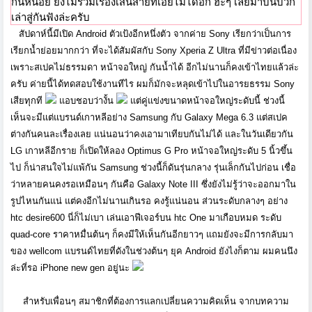
กันหน่อย ยังไม่รวมเรื่องเส้นสายที่เอ่ยไม่ได้อีก ฮ่ะๆ เลยมาบ่นบวก
เล่าสู่กันฟังล่ะครับ
สัปดาห์นี้มีเปิด Android ตัวเป้งอีกหนึ่งตัว จากค่าย Sony เรียกว่าเป็นการ
เรียกน้ำย่อยมากกว่า ที่จะได้สัมผัสกับ Sony Xperia Z Ultra ที่มีข่าวต่อเนื่อง
เพราะสเปคไม่ธรรมดา หน้าจอใหญ่ กันน้ำได้ อีกไม่นานก็คงเข้าไทยแล้วล่ะ
ครับ ค่ายนี้ได้ทดสอบใช้งานทีไร ผมก็มักจะหลุดเข้าไปในอารยธรรม Sony
เสียทุกที
แอบชอบว่างั้น
แต่คู่แข่งขนาดหน้าจอใหญ่ระดับนี้ ช่วงนี้
เห็นจะมีแต่แบรนด์เกาหลีอย่าง Samsung กับ Galaxy Mega 6.3 แต่สเปค
ต่างกันคนละเรื่องเลย แน่นอนว่าคงเอามาเทียบกันไม่ได้ และในวันเดียวกัน
LG เกาหลีอีกราย ก็เปิดให้ลอง Optimus G Pro หน้าจอใหญ่ระดับ 5 นิ้วขึ้น
ไป ก็น่าสนใจไม่แพ้กัน Samsung ช่วงนี้ก็ดันรุ่นกลาง รุ่นเล็กกันไปก่อน เชื่อ
ว่าหลายคนคงรอเหมือนๆ กันคือ Galaxy Note III ซึ่งยังไม่รู้ว่าจะออกมาใน
รูปไหนกันแน่ แต่คงอีกไม่นานเกินรอ คงรู้แน่นอน ส่วนระดับกลางๆ อย่าง
htc desire600 นี่ก็ไม่เบา เล่นเอาฟีเจอร์บน htc One มาเกือบหมด ระดับ
quad-core ราคาหมื่นต้นๆ ก็คงมีให้เห็นกันอีกยาวๆ แถมยังจะมีการกลับมา
ของ wellcom แบรนด์ไทยที่ดังในช่วงต้นๆ ยุค Android ยังไงก็ตาม ผมคนนึง
ล่ะที่รอ iPhone new gen อยู่นะ
สำหรับเพื่อนๆ สมาชิกที่ต้องการแลกเปลี่ยนความคิดเห็น จากบทความ