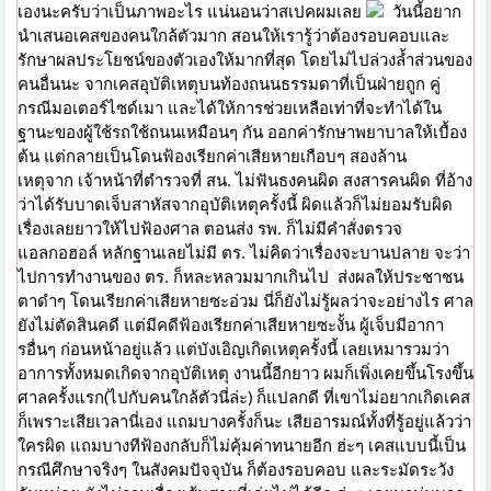
เองนะครับว่าเป็นภาพอะไร แน่นอนว่าสเปคผมเลย
วันนี้อยาก
นำเสนอเคสของคนใกล้ตัวมาก สอนให้เรารู้ว่าต้องรอบคอบและ
รักษาผลประโยชน์ของตัวเองให้มากที่สุด โดยไม่ไปล่วงล้ำส่วนของ
คนอื่นนะ จากเคสอุบัติเหตุบนท้องถนนธรรมดาที่เป็นฝ่ายถูก คู่
กรณีมอเตอร์ไซด์เมา และได้ให้การช่วยเหลือเท่าที่จะทำได้ใน
ฐานะของผู้ใช้รถใช้ถนนเหมือนๆ กัน ออกค่ารักษาพยาบาลให้เบื้อง
ต้น แต่กลายเป็นโดนฟ้องเรียกค่าเสียหายเกือบๆ สองล้าน
เหตุจาก เจ้าหน้าที่ตำรวจที่ สน. ไม่ฟันธงคนผิด สงสารคนผิด ที่อ้าง
ว่าได้รับบาดเจ็บสาหัสจากอุบัติเหตุครั้งนี้ ผิดแล้วก็ไม่ยอมรับผิด
เรื่องเลยยาวให้ไปฟ้องศาล ตอนส่ง รพ. ก็ไม่มีคำสั่งตรวจ
แอลกอฮอล์ หลักฐานเลยไม่มี ตร. ไม่คิดว่าเรื่องจะบานปลาย จะว่า
ไปการทำงานของ ตร. ก็หละหลวมมากเกินไป
ส่งผลให้ประชาชน
ตาดำๆ โดนเรียกค่าเสียหายซะอ่วม นี่ก็ยังไม่รู้ผลว่าจะอย่างไร ศาล
ยังไม่ตัดสินคดี แต่มีคดีฟ้องเรียกค่าเสียหายซะงั้น ผู้เจ็บมีอากา
รอื่นๆ ก่อนหน้าอยู่แล้ว แต่บังเอิญเกิดเหตุครั้งนี้ เลยเหมารวมว่า
อาการทั้งหมดเกิดจากอุบัติเหตุ งานนี้อีกยาว ผมก็เพิ่งเคยขึ้นโรงขึ้น
ศาลครั้งแรก(ไปกับคนใกล้ตัวนี่ล่ะ) ก็แปลกดี ที่เขาไม่อยากเกิดเคส
ก็เพราะเสียเวลานี่เอง แถมบางครั้งก็นะ เสียอารมณ์ทั้งที่รู้อยู่แล้วว่า
ใครผิด แถมบางทีฟ้องกลับก็ไม่คุ้มค่าทนายอีก ฮ่ะๆ เคสแบบนี้เป็น
กรณีศึกษาจริงๆ ในสังคมปัจจุบัน ก็ต้องรอบคอบ และระมัดระวัง