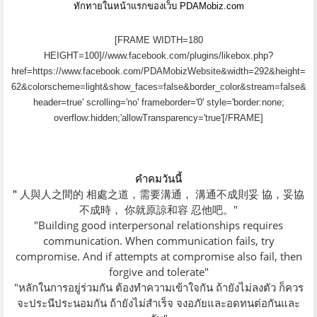
ทักทายในหน้าแรกของเว็บ PDAMobiz.com
[FRAME WIDTH=180
HEIGHT=100]//www.facebook.com/plugins/likebox.php?
href=https://www.facebook.com/PDAMobizWebsite&width=292&height=
62&colorscheme=light&show_faces=false&border_color&stream=false&
header=true' scrolling='no' frameborder='0' style='border:none;
overflow:hidden;'allowTransparency='true'[/FRAME]
คำคมวันนี้
"
人與人之間的 相處之道，需要溝通，
溝通不成則妥 協，妥協
不成時，
你就原諒和容 忍他吧。"
"Building good interpersonal
relationships requires
communication.
When communication fails, try
compromise.
And if attempts at compromise also fail,
then
forgive and tolerate"
"หลักในการอยู่ร่วมกัน ต้องทำความเข้าใจกัน
ถ้ายังไม่ลงตัว ก็ควร
จะประนีประนอมกัน
ถ้ายังไม่สำเร็จ จงอภัยและอดทนต่อกันและ