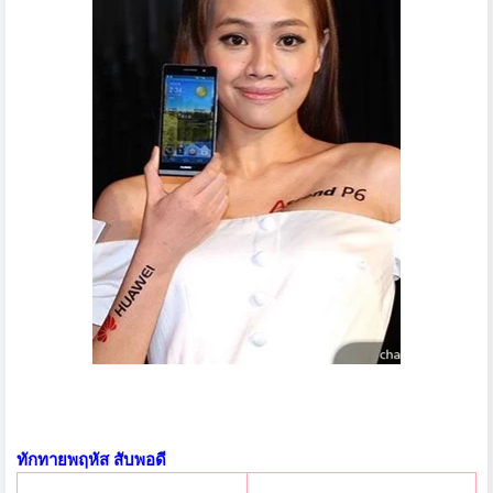
ทักทายพฤหัส สับพอดี