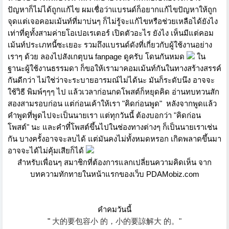
ปัญหาก็ไม่ได้ถูกแก้ไข ผมเชื่อว่าแบรนด์ก็อยากแก้ไขปัญหาให้ถูก
จุดแต่เจอคอมเม้นท์ที่มาบ่นๆ ก็ไม่รู้จะแก้ไขหรือช่วยเหลือได้ยังไง
เท่าที่ดูทั้งสามค่ายโอเปอเรเตอร์ เปิดตัวอะไร ยังไง เห็นมีแต่คอม
เม้นท์ประเภทนี้ซะเยอะ รวมถึงแบรนด์ดังที่เกี่ยวกับผู้ใช้งานอย่าง
เราๆ ด้วย ลองไปสังเกตุบน fanpage ดูครับ โดนกันหมด
ใน
ฐานะผู้ใช้งานธรรมดา ก็ขอให้เรามาคอมเม้นท์กันในทางสร้างสรรค์
กันดีกว่า ไม่ใช่ว่าจะระบายอารมณ์ไม่ได้นะ มันก็ระดับนึง อาจจะ
ใช้วิธี พิมพ์ๆๆๆ ไป แล้วเวลาก่อนกดโพสต์ก็หยุดคิด อ่านทบทวนสัก
สองสามรอบก่อน แต่ก่อนเค้าให้เรา "คิดก่อนพูด" หลังจากพูดแล้ว
คำพูดที่พูดไปจะเป็นนายเรา แต่ทุกวันนี้ ต้องบอกว่า "คิดก่อน
โพสต์" นะ และคำที๋โพสต์ขึ้นไปในช่องทางต่างๆ ก็เป็นนายเราเช่น
กัน บางครั้งอาจจะลบได้ แต่มันคงไม่ทั้งหมดหรอก เกิดพลาดขึ้นมา
อาจจะได้ไม่คุ้มเสียก็ได้
สำหรับเพื่อนๆ สมาชิกที่ต้องการแลกเปลี่ยนความคิดเห็น จาก
บทความทักทายในหน้าแรกของเว็บ PDAMobiz.com
คำคมวันนี้
"
大的要包容小 的，
小的要諒解大 的。"