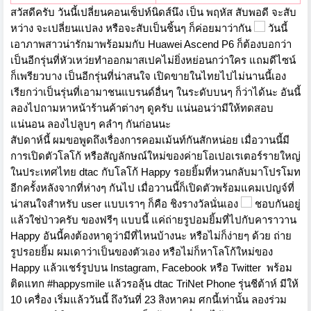
สวัสดีครับ วันนี้เปลี่ยนคอนเซ็ปท์นิดส์นึง เป็น พฤหัส สับพอดี จะสับ
หว่าง จะเปลี่ยนแปลง หรือจะสับเป็นชิ้นๆ ก็ค่อยมาว่ากัน
วันนี้
เอาภาพสาวน่ารักมาพร้อมมกับ Huawei Ascend P6 ก็ต้องบอกว่า
เป็นอีกรุ่นที่หัวเหว่ยทำออกมาสเปคไม่ยิ่งหย่อนกว่าใคร แถมดีไซน์
ก็เพรียวบาง เป็นอีกรุ่นที่น่าสนใจ เปิดขายในไทยไปไม่นานนี้เอง
เรียกว่าเป็นรุ่นที่เอามาชนแบรนด์อื่นๆ ในระดับบนๆ ก็ว่าได้นะ อันนี้
ลองไปถามหาหน้าร้านค้าต่างๆ ดูครับ แน่นอนว่ามีให้ทดสอบ
แน่นอน ลองไปลูบๆ คลำๆ กันก่อนนะ
สัปดาห์นี้ ผมขอพูดถึงเรื่องการคอมเม้นท์กันสักหน่อย เมื่อวานนี้มี
การเปิดตัวโลโก้ หรือสัญลักษณ์ใหม่ของค่ายโอเปอเรเตอร์รายใหญ่
ในประเทศไทย dtac กับโลโก้ Happy รอยยิ้มที่หวนกลับมาโปรโมท
อีกครั้งหลังจากที่ห่างๆ กันไป เมื่อวานนี้ก็เปิดตัวพร้อมแคมเปญจ์ที่
น่าสนใจสำหรับ user แบบเราๆ ก็คือ ชิงรางวัลนั่นเอง
ชอบกันอยู่
แล้วใช่ป่าวครับ ของฟรีๆ แบบนี้ แค่ถ่ายรูปอมยิ้มที่ไปกับคาราวาน
Happy อันนี้คงต้องหาดูว่ามีที่ไหนบ้างนะ หรือไม่ก็ง่ายๆ ด้วย ถ่าย
รูปรอยยิ้ม ผมเดาว่าเป็นของตัวเอง หรือไม่ก็หาโลโก้ใหม่ของ
Happy แล้วแชร์รูปบน Instagram, Facebook หรือ Twitter พร้อม
ติดแทก #happysmile แล้วรอลุ้น dtac TriNet Phone รุ่นชีต้าห์ มีให้
10 เครื่อง เริ่มแล้ววันนี้ ถึงวันที่ 23 สิงหาคม ศกนี้เท่านั้น ลองร่วม