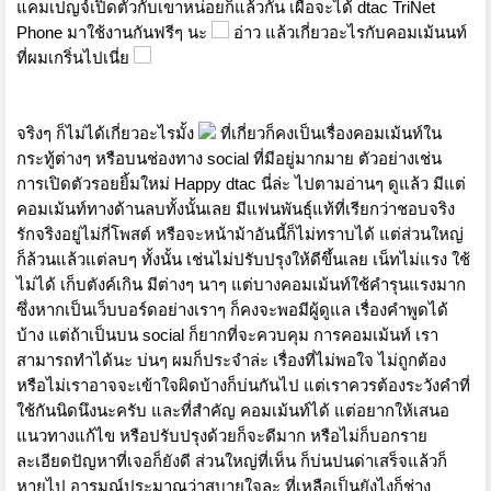
แคมเปญจ์เปิดตัวกับเขาหน่อยก็แล้วกัน เผื่อจะได้ dtac TriNet
Phone มาใช้งานกันฟรีๆ นะ
อ่าว แล้วเกี่ยวอะไรกับคอมเม้นนท์
ที่ผมเกริ่นไปเนี่ย
จริงๆ ก็ไม่ได้เกี่ยวอะไรมั้ง
ที่เกี่ยวก็คงเป็นเรื่องคอมเม้นท์ใน
กระทู้ต่างๆ หรือบนช่องทาง social ที่มีอยู่มากมาย ตัวอย่างเช่น
การเปิดตัวรอยยิ้มใหม่ Happy dtac นี่ล่ะ ไปตามอ่านๆ ดูแล้ว มีแต่
คอมเม้นท์ทางด้านลบทั้งนั้นเลย มีแฟนพันธุ์แท้ที่เรียกว่าชอบจริง
รักจริงอยู่ไม่กี่โพสต์ หรือจะหน้าม้าอันนี้ก็ไม่ทราบได้ แต่ส่วนใหญ่
ก็ล้วนแล้วแต่ลบๆ ทั้งนั้น เช่นไม่ปรับปรุงให้ดีขึ้นเลย เน็ทไม่แรง ใช้
ไม่ได้ เก็บตังค์เกิน มีต่างๆ นาๆ แต่บางคอมเม้นท์ใช้คำรุนแรงมาก
ซึ่งหากเป็นเว็บบอร์ดอย่างเราๆ ก็คงจะพอมีผู้ดูแล เรื่องคำพูดได้
บ้าง แต่ถ้าเป็นบน social ก็ยากที่จะควบคุม การคอมเม้นท์ เรา
สามารถทำได้นะ บ่นๆ ผมก็ประจำล่ะ เรื่องที่ไม่พอใจ ไม่ถูกต้อง
หรือไม่เราอาจจะเข้าใจผิดบ้างก็บ่นกันไป แต่เราควรต้องระวังคำที่
ใช้กันนิดนึงนะครับ และที่สำคัญ คอมเม้นท์ได้ แต่อยากให้เสนอ
แนวทางแก้ไข หรือปรับปรุงด้วยก็จะดีมาก หรือไม่ก็บอกราย
ละเอียดปัญหาที่เจอก็ยังดี ส่วนใหญ่ที่เห็น ก็บ่นปนด่าเสร็จแล้วก็
หายไป อารมณ์ประมาณว่าสบายใจละ ที่เหลือเป็นยังไงก็ช่าง