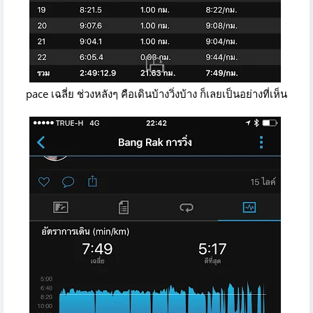
pace เฉลี่ย ช่วงหลังๆ คือเดินบ้างวิ่งบ้าง ก็เลยเป็นอย่างที่เห็น