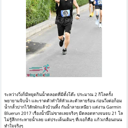
ระหว่างวิ่งก็มีหยุดกินน้ำตลอดที่มีตั้งโต๊ะ ประมาณ 2 กิโลครั้ง
พยายามจิบน้ำ และราดตัวทำให้หัวและตัวหายร้อน ก่อนวิ่งต่อก็อม
น้ำกลั้วปากไว้สักผักแล้วบ้วนทิ้ง กันน้ำลายเหนียว แต่งาน Garmin
Bluerun 2017 เรื่องน้ำนี่ไม่ขาดเลยจริงๆ มีตลอดทางจนจบ 21 โล
ไม่รู้สึกกระหายน้ำเลย แต่ประเด็นเดิมๆ ที่เจอก็คือ แก้วเกลื่อนถนน
ทำใจจริงๆ