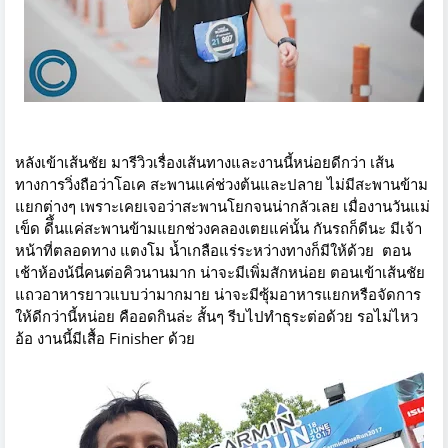
หลังเข้าเส้นชัย มารีวิวเรื่องเส้นทางและงานนี้หน่อยดีกว่า เส้น
ทางการวิ่งถือว่าโอเค สะพานแค่ช่วงต้นและปลาย ไม่มีสะพานข้าม
แยกต่างๆ เพราะเคยเจอว่าสะพานโยกจนน่ากลัวเลย เมื่องานวันแม่
เข็ด ดีึ้นแค่สะพานข้ามแยกช่วงคลองเตยแค่นั้น กันรถก็ดีนะ มีเจ้า
หน้าที่ตลอดทาง แตงโม น้ำเกลือแร่ระหว่างทางก็มีให้ด้วย ตอน
เช้าห้องน้นี่คนต่อคิวนานมาก น่าจะมีเพิ่มสักหน่อย ตอนเข้าเส้นชัย
แถวอาหารยาวแบบว่ามากมาย น่าจะมีซุ้มอาหารแยกหรือจัดการ
ให้ดีกว่านี้หน่อย คืออดกินล่ะ สั้นๆ รีบไปทำธุระต่อด้วย รอไม่ไหว
อ้อ งานนี้มีเสื้อ Finisher ด้วย