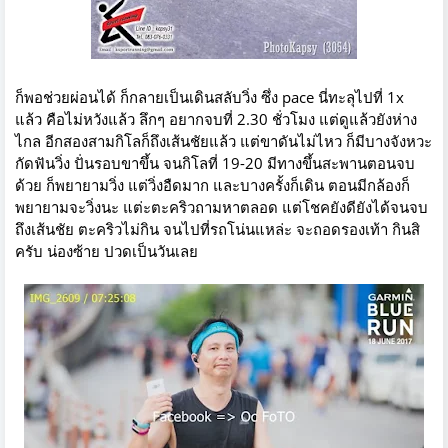
ก็พอช่วยผ่อนได้ ก็กลายเป็นเดินสลับวิ่ง ซึ่ง pace นี่ทะลุไปที่ 1x
แล้ว คือไม่หวังแล้ว ลึกๆ อยากจบที่ 2.30 ชั่วโมง แต่ดูแล้วยังห่าง
ไกล อีกสองสามกิโลก็ถึงเส้นชัยแล้ว แต่ขาดันไม่ไหว ก็มีบางจังหวะ
กัดฟันวิ่ง ปั่นรอบขาขึ้น จนกิโลที่ 19-20 มีทางขึ้นสะพานตอนจบ
ด้วย ก็พยายามวิ่ง แต่วิ่งอืดมาก และบางครั้งก็เดิน ตอนมีกล้องก็
พยายามจะวิ่งนะ แต่ะตะคริวถามหาตลอด แต่โชคยังดียังได้จนจบ
ถึงเส้นชัย ตะคริวไม่กิน จนไปที่รถโน่นแหล่ะ จะถอดรองเท้า กินสิ
ครับ น่องซ้าย ปวดเป็นวันเลย