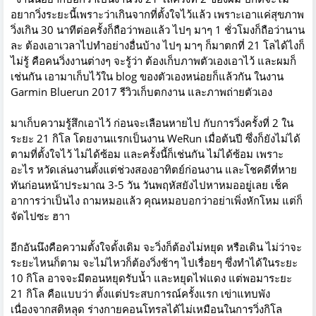
อยากวิ่งระยะนี้เพราะว่าเกินจากที่ตั้งใจไว้แล้ว เพราะเอาแค่สุขภาพ
วิ่งเกิน 30 นาทีต่อครั้งก็ถือว่าพอแล้ว ไปๆ มาๆ 1 ชั่วโมงก็ถือว่านาน
ละ ต้องเอาเวลาไปทำอย่างอื่นบ้าง ไปๆ มาๆ ก็มาตกที่ 21 โลได้ไงก็
ไม่รู้ คือคนวิ่งงานต่างๆ จะรู้ว่า ต้องเก็บภาพตัวเองเอาไว้ และผมก็
เช่นกัน เอามาเก็บไว้ใน blog ของตัวเองหน่อยก็แล้วกัน ในงาน
Garmin Bluerun 2017 รีวิวเก็บตกงาน และภาพถ่ายตัวเอง
มาเก็บความรู้สึกเอาไว้ ก่อนจะเลือนหายไป กับการวิ่งครั้งที่ 2 ใน
ระยะ 21 กิโล โดยงานแรกเป็นงาน WeRun เมื่อต้นปี ซึ่งก็ยังไม่ได้
ตามที่ตั้งใจไว้ ไม่ได้ซ้อม และครั้งนี้ก็เช่นกัน ไม่ได้ซ้อม เพราะ
อะไร หวัดเล่นงานตั้งแต่ช่วงสองอาทิตย์ก่อนงาน และโชคดีที่หาย
ทันก่อนหน้าประมาณ 3-5 วัน วันพฤหัสยังไปหาหมออยู่เลย เช็ค
อาการว่าเป็นไง ถามหมอแล้ว คุณหมอบอกว่าอย่าเพิ่งหักโหม แต่ก็
จัดไปซะ ฮาา
อีกอันนึงคือความตั้งใจดั้งเดิม จะวิ่งก็ต้องไม่หยุด หรือเดิน ไม่ว่าจะ
ระยะไหนก็ตาม จะไม่ไหวก็ต้องวิ่งช้าๆ ไปเรื่อยๆ ซึ่งทำได้ในระยะ
10 กิโล อาจจะมีตอนหยุดรับน้ำ และหยุดไฟแดง แต่พอมาระยะ
21 กิโล คือแบบว่า ตั้งแต่ประสบการณ์ครั้งแรก เข่าแทบพัง
เนื่องจากสติหลุด ร่างกายคอนโทรลได้ไม่เหมือนในการวิ่งกิโล