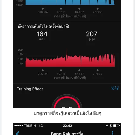
มาดูกราฟก็จะรู้เลยว่าเป็นยังไง อืมๆ