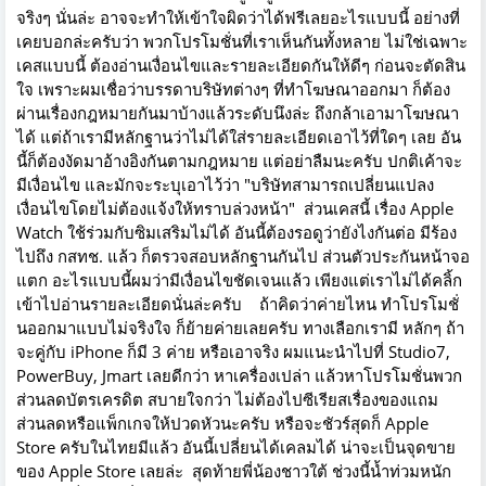
จริงๆ นั่นล่ะ อาจจะทำให้เข้าใจผิดว่าได้ฟรีเลยอะไรแบบนี้ อย่างที่
เคยบอกล่ะครับว่า พวกโปรโมชั่นที่เราเห็นกันทั้งหลาย ไม่ใช่เฉพาะ
เคสแบบนี้ ต้องอ่านเงื่อนไขและรายละเอียดกันให้ดีๆ ก่อนจะตัดสิน
ใจ เพราะผมเชื่อว่าบรรดาบริษัทต่างๆ ที่ทำโฆษณาออกมา ก็ต้อง
ผ่านเรื่องกฎหมายกันมาบ้างแล้วระดับนึงล่ะ ถึงกล้าเอามาโฆษณา
ได้ แต่ถ้าเรามีหลักฐานว่าไม่ได้ใส่รายละเอียดเอาไว้ที่ใดๆ เลย อัน
นี้ก็ต้องงัดมาอ้างอิงกันตามกฎหมาย แต่อย่าลืมนะครับ ปกติเค้าจะ
มีเงื่อนไข และมักจะระบุเอาไว้ว่า "บริษัทสามารถเปลี่ยนแปลง
เงื่อนไขโดยไม่ต้องแจ้งให้ทราบล่วงหน้า" ส่วนเคสนี้ เรื่อง Apple
Watch ใช้ร่วมกับซิมเสริมไม่ได้ อันนี้ต้องรอดูว่ายังไงกันต่อ มีร้อง
ไปถึง กสทช. แล้ว ก็ตรวจสอบหลักฐานกันไป ส่วนตัวประกันหน้าจอ
แตก อะไรแบบนี้ผมว่ามีเงื่อนไขชัดเจนแล้ว เพียงแต่เราไม่ได้คลิ้ก
เข้าไปอ่านรายละเอียดนั่นล่ะครับ ถ้าคิดว่าค่ายไหน ทำโปรโมชั่
นออกมาแบบไม่จริงใจ ก็ย้ายค่ายเลยครับ ทางเลือกเรามี หลักๆ ถ้า
จะคู่กับ iPhone ก็มี 3 ค่าย หรือเอาจริง ผมแนะนำไปที่ Studio7,
PowerBuy, Jmart เลยดีกว่า หาเครื่องเปล่า แล้วหาโปรโมชั่นพวก
ส่วนลดบัตรเครดิต สบายใจกว่า ไม่ต้องไปซีเรียสเรื่องของแถม
ส่วนลดหรือแพ็กเกจให้ปวดหัวนะครับ หรือจะชัวร์สุดก็ Apple
Store ครับในไทยมีแล้ว อันนี้เปลี่ยนได้เคลมได้ น่าจะเป็นจุดขาย
ของ Apple Store เลยล่ะ สุดท้ายพี่น้องชาวใต้ ช่วงนี้น้ำท่วมหนัก