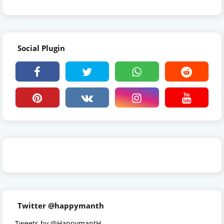
Social Plugin
Twitter @happymanth
Tweets by @HappymantH