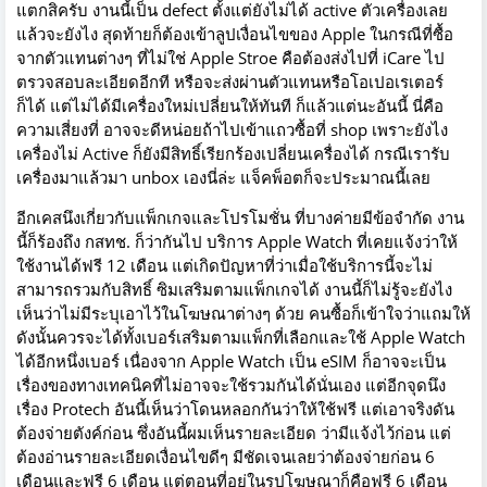
แตกสิครับ งานนี้เป็น defect ตั้งแต่ยังไม่ได้ active ตัวเครื่องเลย
แล้วจะยังไง สุดท้ายก็ต้องเข้าลูปเงื่อนไขของ Apple ในกรณีที่ซื้อ
จากตัวแทนต่างๆ ที่ไม่ใช่ Apple Stroe คือต้องส่งไปที่ iCare ไป
ตรวจสอบละเอียดอีกที หรือจะส่งผ่านตัวแทนหรือโอเปอเรเตอร์
ก็ได้ แต่ไม่ได้มีเครื่องใหม่เปลี่ยนให้ทันที ก็แล้วแต่นะอันนี้ นี่คือ
ความเสี่ยงที่ อาจจะดีหน่อยถ้าไปเข้าแถวซื้อที่ shop เพราะยังไง
เครื่องไม่ Active ก็ยังมีสิทธิ์เรียกร้องเปลี่ยนเครื่องได้ กรณีเรารับ
เครื่องมาแล้วมา unbox เองนี่ล่ะ แจ็คพ็อตก็จะประมาณนี้เลย
อีกเคสนึงเกี่ยวกับแพ็กเกจและโปรโมชั่น ที่บางค่ายมีข้อจำกัด งาน
นี้ก็ร้องถึง กสทช. ก็ว่ากันไป บริการ Apple Watch ที่เคยแจ้งว่าให้
ใช้งานได้ฟรี 12 เดือน แต่เกิดปัญหาที่ว่าเมื่อใช้บริการนี้จะไม่
สามารถรวมกับสิทธิ์ ซิมเสริมตามแพ็กเกจได้ งานนี้ก็ไม่รู้จะยังไง
เห็นว่าไม่มีระบุเอาไว้ในโฆษณาต่างๆ ด้วย คนซื้อก็เข้าใจว่าแถมให้
ดังนั้นควรจะได้ทั้งเบอร์เสริมตามแพ็กที่เลือกและใช้ Apple Watch
ได้อีกหนึ่งเบอร์ เนื่องจาก Apple Watch เป็น eSIM ก็อาจจะเป็น
เรื่องของทางเทคนิคที่ไม่อาจจะใช้รวมกันได้นั่นเอง แต่อีกจุดนึง
เรื่อง Protech อันนี้เห็นว่าโดนหลอกกันว่าให้ใช้ฟรี แต่เอาจริงดัน
ต้องจ่ายตังค์ก่อน ซึ่งอันนี้ผมเห็นรายละเอียด ว่ามีแจ้งไว้ก่อน แต่
ต้องอ่านรายละเอียดเงื่อนไขดีๆ มีชัดเจนเลยว่าต้องจ่ายก่อน 6
เดือนและฟรี 6 เดือน แต่ตอนที่อยู่ในรูปโฆษณาก็คือฟรี 6 เดือน