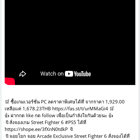
🛒 ซื้อเกมเวอร์ชั่น PC ลดราคาพิเศษได้ที่ จากราคา 1,929.00
เหลือแค่ 1,678.23THB
https://fas.st/t/urMMaGi4 🛒
👍 ฝากกด like กด follow เพื่อเป็นกำลังใจกันด้วยนะ 👍
🔖สั่งจองเกม Street Fighter 6 #PS5 ได้ที่
https://shope.ee/3fXnN0tdkP
🔖
🔖จอยโยก จอย Arcade Exclusive Street Fighter 6 สั่งจองได้ที่