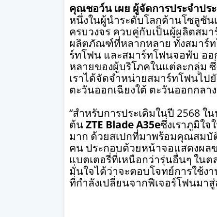
คุณชอว์น เผย ผู้จัดการประจำป
หนึ่งในผู้นำระดับโลกด้านโซลู
ครบวงจร ควบคู่กับเป็นผู้ผลิตสมาร์
ผลิตภัณฑ์ที่หลากหลาย ทั้งสมาร์ทโ
ร์ทโฟน และสมาร์ทโฟนจอพับ ออก
หลายของผู้บริโภคในแต่ละกลุ่ม ซึ
เราได้จัดจำหน่ายสมาร์ทโฟนไปย
ตะวันออกเฉียงใต้ ตะวันออกกลาง
“
สำหรับการประเดิมในปี
2568
ใน
ต้น
ZTE Blade A35e
ซึ่งเราภูมิ
มาก ด้วยสเปกที่มาพร้อมคุณสมบัติ
คน ประกอบด้วยหน้าจอแสดงผลข
แบตเตอรี่ที่เหนือกว่ารุ่นอื่นๆ ใ
มั่นใจได้ว่าจะตอบโจทย์การใช้ง
ที่กำลังเปลี่ยนจากฟีเจอร์โฟนมา