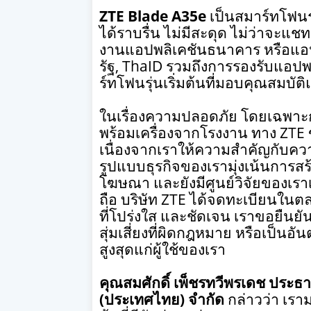
ZTE Blade A35e
เป็นสมาร์ทโฟนรุ
ได้ราบรื่น ไม่มีสะดุด ไม่ว่าจะแชท
งานแอปพลิเคชันธนาคาร หรือแอปพล
รัฐ
, ThaID
รวมถึงการรองรับแอปพลิ
ร์ทโฟนรุ่นเริ่มต้นที่มอบคุณสมบัต
ในเรื่องความปลอดภัย โดยเฉพาะกรณ
พร้อมเครื่องจากโรงงาน ทาง
ZTE
เนื่องจากเราให้ความสำคัญกับควา
รูปแบบธุรกิจของเรามุ่งเน้นการ
โฆษณา และยังมีศูนย์วิจัยของเร
ถือ บริษัท
ZTE
ได้จดทะเบียนในตล
ที่โปร่งใส และชัดเจน เราขอยืนยัน
สุ่มเสี่ยงที่ผิดกฎหมาย หรือเป็นอ
สูงสุดแก่ผู้ใช้ของเรา
คุณสมศักดิ์ เพ็ชรทวีพรเดช ประธานเ
(ประเทศไทย) จำกัด
กล่าวว่า เรา