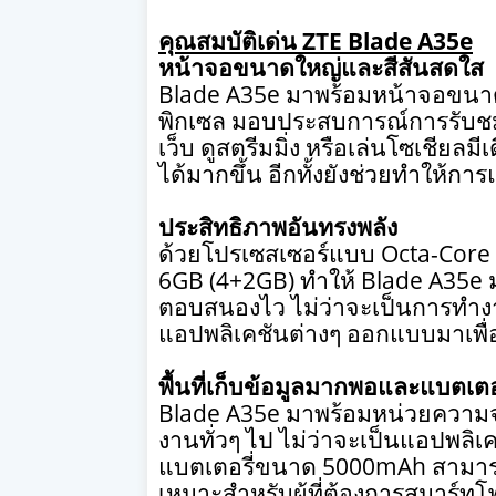
คุณสมบัติเด่น
ZTE Blade A35e
หน้าจอขนาดใหญ่และสีสันสดใส
Blade A35e
มาพร้อมหน้าจอขนา
พิกเซล มอบประสบการณ์การรับชมท
เว็บ ดูสตรีมมิ่ง หรือเล่นโซเชียลม
ได้มากขึ้น อีกทั้งยังช่วยทำให้ก
ประสิทธิภาพอันทรงพลัง
ด้วยโปรเซสเซอร์แบบ
Octa-Core
6GB (4+2GB)
ทำให้
Blade A35e
ตอบสนองไว ไม่ว่าจะเป็นการทำง
แอปพลิเคชันต่างๆ ออกแบบมาเพื่
พื้นที่เก็บข้อมูลมากพอและแบตเตอร
Blade A35e
มาพร้อมหน่วยควา
งานทั่วๆ ไป ไม่ว่าจะเป็นแอปพลิเคช
แบตเตอรี่ขนาด
5000mAh
สามาร
เหมาะสำหรับผู้ที่ต้องการสมาร์ทโฟน