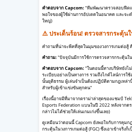
คำตอบจาก Capcom:
"ทีมพัฒนาตรวจสอบฟีดแบ็กท
พอใจของผู้ใช้ผ่านการอัปเดตในอนาคต และจะด
ใหญ่)
⚠️ ประเด็นร้อน! ตรวจสารกระตุ้นใ
คำถามที่น่าจะพีคที่สุดในมุมของวงการเกมต่อสู้ 
คำถาม:
"ปัจจุบันมีการใช้การตรวจสารกระตุ้นใน
คำตอบจาก Capcom:
"ในตอนนี้ทางบริษัทยังไม่
ระเบียบอย่างเป็นทางการ รวมถึงไกด์ไลน์การใช้
นั้นยุติธรรม ผู้เล่นจำเป็นต้องปฏิบัติตามกฎเหล่าน
สำหรับผู้เข้าแข่งขันทุกคน"
เรื่องนี้อาจมีที่มาจากดราม่าล่าสุดของแชมป์ Te
Esports Federation แบนในปี 2022 หลังจากตรวจ
กล่าวไม่ได้ช่วยให้เล่นเกมเก่งขึ้นเลย)
ดูเหมือนว่าตอนนี้ Capcom ยังพอใจกับการคุมกฎแ
กระตุ้นในวงการเกมต่อสู้ (FGC) ซึ่งเอาเข้าจริงก