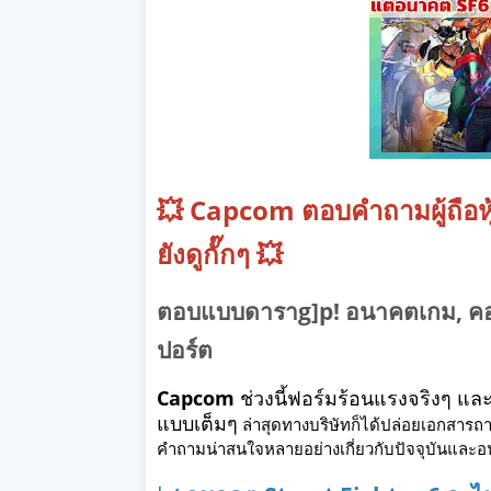
💥 Capcom ตอบคำถามผู้ถือหุ้
ยังดูกั๊กๆ 💥
ตอบแบบดาราg]p! อนาคตเกม, คอนเ
ปอร์ต
Capcom
ช่วงนี้ฟอร์มร้อนแรงจริงๆ แล
แบบเต็มๆ
ล่าสุดทางบริษัทก็ได้ปล่อยเอกสารถาม
คำถามน่าสนใจหลายอย่างเกี่ยวกับปัจจุบันและอน