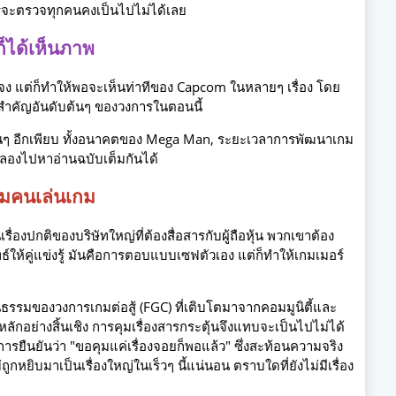
ารจะตรวจทุกคนคงเป็นไปไม่ได้เลย
ก็ได้เห็นภาพ
ง แต่ก็ทำให้พอจะเห็นท่าทีของ Capcom ในหลายๆ เรื่อง โดย
่องสำคัญอันดับต้นๆ ของวงการในตอนนี้
ื่นๆ อีกเพียบ ทั้งอนาคตของ Mega Man, ระยะเวลาการพัฒนาเกม
ก็ลองไปหาอ่านฉบับเต็มกันได้
มุมคนเล่นเกม
งปกติของบริษัทใหญ่ที่ต้องสื่อสารกับผู้ถือหุ้น พวกเขาต้อง
ธ์ให้คู่แข่งรู้ มันคือการตอบแบบเซฟตัวเอง แต่ก็ทำให้เกมเมอร์
ฒนธรรมของวงการเกมต่อสู้ (FGC) ที่เติบโตมาจากคอมมูนิตี้และ
ลักอย่างสิ้นเชิง การคุมเรื่องสารกระตุ้นจึงแทบจะเป็นไปไม่ได้
ยืนยันว่า "ขอคุมแค่เรื่องจอยก็พอแล้ว" ซึ่งสะท้อนความจริง
ูกหยิบมาเป็นเรื่องใหญ่ในเร็วๆ นี้แน่นอน ตราบใดที่ยังไม่มีเรื่อง