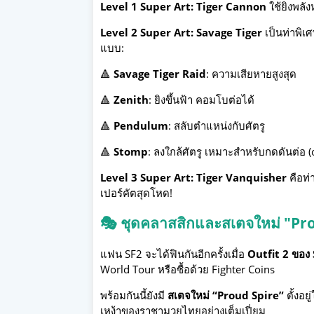
Level 1 Super Art: Tiger Cannon
ใช้ยิงพลัง
Level 2 Super Art: Savage Tiger
เป็นท่าพิเศ
แบบ:
🔺
Savage Tiger Raid
: ความเสียหายสูงสุด
🔺
Zenith
: ยิงขึ้นฟ้า คอมโบต่อได้
🔺
Pendulum
: สลับตำแหน่งกับศัตรู
🔺
Stomp
: ลงใกล้ศัตรู เหมาะสำหรับกดดันต่อ (
Level 3 Super Art: Tiger Vanquisher
คือท่
เปอร์คัตสุดโหด!
🎭 ชุดคลาสสิกและสเตจใหม่ "Pr
แฟน SF2 จะได้ฟินกันอีกครั้งเมื่อ
Outfit 2 ของ
World Tour หรือซื้อด้วย Fighter Coins
พร้อมกันนี้ยังมี
สเตจใหม่ “Proud Spire”
ตั้งอย
เหง้าของราชามวยไทยอย่างเต็มเปี่ยม