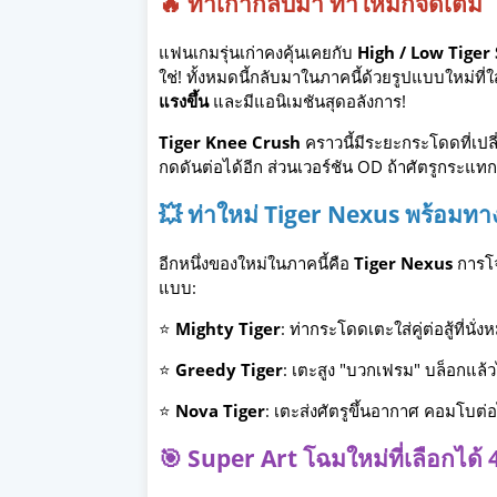
🔥 ท่าเก่ากลับมา ท่าใหม่ก็จัดเต็ม
แฟนเกมรุ่นเก่าคงคุ้นเคยกับ
High / Low Tiger
ใช่! ทั้งหมดนี้กลับมาในภาคนี้ด้วยรูปแบบใหม่ที
แรงขึ้น
และมีแอนิเมชันสุดอลังการ!
Tiger Knee Crush
คราวนี้มีระยะกระโดดที่เป
กดดันต่อได้อีก ส่วนเวอร์ชัน OD ถ้าศัตรูกระแ
💥 ท่าใหม่ Tiger Nexus พร้อมทา
อีกหนึ่งของใหม่ในภาคนี้คือ
Tiger Nexus
การโจ
แบบ:
⭐
Mighty Tiger
: ท่ากระโดดเตะใส่คู่ต่อสู้ที่นั่
⭐
Greedy Tiger
: เตะสูง "บวกเฟรม" บล็อกแล้วไม
⭐
Nova Tiger
: เตะส่งศัตรูขึ้นอากาศ คอมโบต่อ
🎯 Super Art โฉมใหม่ที่เลือกได้ 