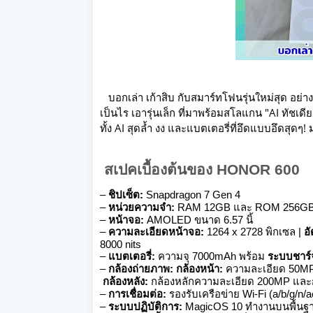
บอกเล่า เก้าสิบ กับสมาร์ทโฟน
รุ่นใหม่สุด อย่า
เป็นไร เอารุ่นเล็ก ที่มาพร้อมสโลแกน "AI ทัชเดี
ทั้ง AI สุดล้ำ งง และแบตเตอรี่ที่อึดแบบอึดสุดๆ
สเปคเบื้องต้นของ HONOR 600
–
ชิปเซ็ต:
Snapdragon 7 Gen 4
–
หน่วยความจำ:
RAM 12GB และ ROM 256G
–
หน้าจอ:
AMOLED ขนาด 6.57 นิ้
–
ความละเอียดหน้าจอ:
1264 x 2728 พิกเซล |
อ
8000 nits
–
แบตเตอรี่:
ความจุ 7000mAh
พร้อม
ระบบชาร์
–
กล้องถ่ายภาพ:
กล้องหน้า:
ความละเอียด 50M
กล้องหลัง:
กล้องหลักความละเอียด 200MP และ
–
การเชื่อมต่อ:
รองรับเครือข่าย Wi-Fi (a/b/g/n/
–
ระบบปฏิบัติการ:
MagicOS 10 ทำงานบนพื้นฐา